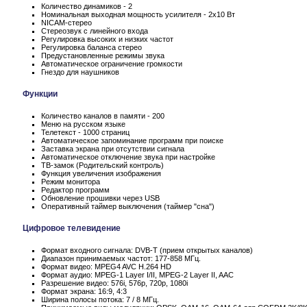
Количество динамиков - 2
Номинальная выходная мощность усилителя - 2x10 Вт
NICAM-стерео
Стереозвук с линейного входа
Регулировка высоких и низких частот
Регулировка баланса стерео
Предустановленные режимы звука
Автоматическое ограничение громкости
Гнездо для наушников
Функции
Количество каналов в памяти - 200
Меню на русском языке
Телетекст - 1000 страниц
Автоматическое запоминание программ при поиске
Заставка экрана при отсутствии сигнала
Автоматическое отключение звука при настройке
ТВ-замок (Родительский контроль)
Функция увеличения изображения
Режим монитора
Редактор программ
Обновление прошивки через USB
Оперативный таймер выключения (таймер "сна")
Цифровое телевидение
Формат входного сигнала: DVB-T (прием открытых каналов)
Диапазон принимаемых частот: 177-858 МГц.
Формат видео: MPEG4 AVC H.264 HD
Формат аудио: MPEG-1 Layer I/II, MPEG-2 Layer II, AAC
Разрешение видео: 576i, 576p, 720p, 1080i
Формат экрана: 16:9, 4:3
Ширина полосы потока: 7 / 8 МГц.