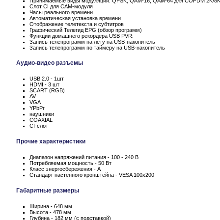
Принимаемые виды модуляции: QPSK, QAM-16, QAM-64 для COFDM 2K/8
Слот CI для CAM-модуля
Часы реального времени
Автоматическая установка времени
Отображение телетекста и субтитров
Графический Телегид EPG (обзор программ)
Функции домашнего рекордера USB PVR:
Запись телепрограмм на лету на USB-накопитель
Запись телепрограмм по таймеру на USB-накопитель
Аудио-видео разъемы
USB 2.0 - 1шт
HDMI - 3 шт
SCART (RGB)
AV
VGA
YPbPr
наушники
COAXIAL
CI-слот
Прочие характеристики
Диапазон напряжений питания - 100 - 240 В
Потребляемая мощность - 50 Вт
Класс энергосбережения - А
Стандарт настенного кронштейна - VESA 100x200
Габаритные размеры
Ширина - 648 мм
Высота - 478 мм
Глубина - 182 мм (с подставкой)