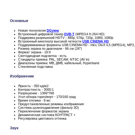
Основные
Новая технология
DGview
Встроенный цифровой тюнер
DVB-T
(MPEG4 H.264 HD)
Поддержка разрешений HDTV - 480p, 576p, 720p, 1080i, 1080p
Встроенный кинотеатр высокой четкости
USB CINEMA HD
Поддерживаемые форматы USB CINEMA HD - mkv, DivX 4,5 (MPEG4), MP3
Размер экрана по диагонали - 66 см (26")
Формат экрана - 16:9
Светодиодная подсветка - есть
Стандарты приема: PAL, SECAM, NTSC (AV in)
Диапазоны приема: МВ, ДМВ, кабельный, Hyperband
Стеклянная подставка
Изображение
Яркость - 350 кд/м2
Контрастность - 3000:1
Разрешение - 1366*768
Угол обзора гориз/верт - 170/160 град
Время отклика - 8 мс
Предустановленные режимы изображения
Система шумоподавления (фильтр 3D)
Переключение форматов экрана
Динамическая система КОНТРАСТ +
Регулировка цветового оттенка
Звук