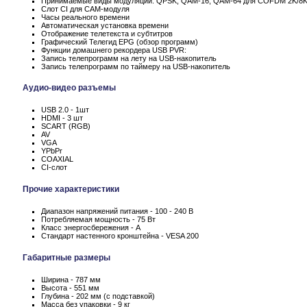
Принимаемые виды модуляции: QPSK, QAM-16, QAM-64 для COFDM 2K/8
Слот CI для CAM-модуля
Часы реального времени
Автоматическая установка времени
Отображение телетекста и субтитров
Графический Телегид EPG (обзор программ)
Функции домашнего рекордера USB PVR:
Запись телепрограмм на лету на USB-накопитель
Запись телепрограмм по таймеру на USB-накопитель
Аудио-видео разъемы
USB 2.0 - 1шт
HDMI - 3 шт
SCART (RGB)
AV
VGA
YPbPr
COAXIAL
CI-слот
Прочие характеристики
Диапазон напряжений питания - 100 - 240 В
Потребляемая мощность - 75 Вт
Класс энергосбережения - А
Стандарт настенного кронштейна - VESA 200
Габаритные размеры
Ширина - 787 мм
Высота - 551 мм
Глубина - 202 мм (с подставкой)
Масса без упаковки - 9 кг