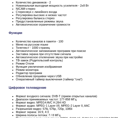
Количество динамиков - 2
Номинальная выходная мощность усилителя - 2x8 Вт
NICAM-стерео
Стереозвук с линейного входа
Регулировка высоких и низких частот
Регулировка баланса стерео
Предустановленные режимы звука
Автоматическое ограничение громкости
Функции
Количество каналов в памяти - 100
Меню на русском языке
Телетекст - 1000 страниц
Автоматическое запоминание программ при поиске
Заставка экрана при отсутствии сигнала
Автоматическое отключение звука при настройке
ТВ-замок (Родительский контроль)
Режим Отеля
Функция увеличения изображения
Режим монитора
Редактор программ
Обновление прошивки через USB
Оперативный таймер выключения (таймер "сна")
Цифровое телевидение
Формат входного сигнала: DVB-T (прием открытых каналов)
Диапазон принимаемых частот: 177-858 МГц.
Формат видео: MPEG4 AVC H.264 HD
Формат аудио: MPEG-1 Layer I/II, MPEG-2 Layer II, AAC
Разрешение видео: 576i, 576p, 720p, 1080i
Формат экрана: 16:9, 4:3
Ширина полосы потока: 7 / 8 МГц.