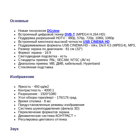
Основные
Новая технология
DGview
Встроенный цифровой тюнер
DVB-T
(MPEG4 H.264 HD)
Поддержка разрешений HDTV - 480p, 576p, 720p, 1080i, 1080p
Встроенный кинотеатр высокой четкости
USB CINEMA HD
Поддерживаемые форматы USB CINEMA HD - mkv, DivX 4,5 (MPEG4), MP3
Размер экрана по диагонали - 81 см (32")
Формат экрана - 16:9
Светодиодная подсветка - есть
Стандарты приема: PAL, SECAM, NTSC (AV in)
Диапазоны приема: МВ, ДМВ, кабельный, Hyperband
Стеклянная подставка
Изображение
Яркость - 450 кд/м2
Контрастность - 4000:1
Разрешение - 1920*1080
Угол обзора гориз/верт - 176/176 град
Время отклика - 8 мс
Предустановленные режимы изображения
Система шумоподавления (фильтр 3D)
Переключение форматов экрана
Динамическая система КОНТРАСТ +
Регулировка цветового оттенка
Звук