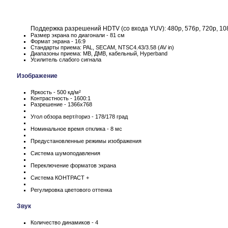
Поддержка разрешений HDTV (со входа YUV): 480p, 576p, 720p, 108
Размер экрана по диагонали - 81 см
Формат экрана - 16:9
Стандарты приема: PAL, SECAM, NTSC4.43/3.58 (AV in)
Диапазоны приема: МВ, ДМВ, кабельный, Hyperband
Усилитель слабого сигнала
Изображение
Яркость - 500 кд/м²
Контрастность - 1600:1
Разрешение - 1366x768
Угол обзора верт/гориз - 178/178 град
Номинальное время отклика - 8 мс
Предустановленные режимы изображения
Система шумоподавления
Переключение форматов экрана
Система КОНТРАСТ +
Регулировка цветового оттенка
Звук
Количество динамиков - 4