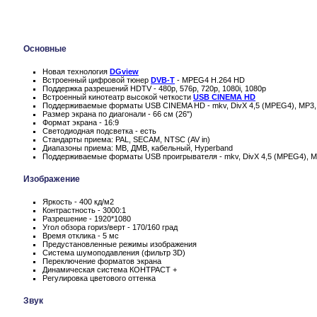
Основные
Новая технология
DGview
Встроенный цифровой тюнер
DVB-T
- MPEG4 H.264 HD
Поддержка разрешений HDTV - 480p, 576p, 720p, 1080i, 1080p
Встроенный кинотеатр высокой четкости
USB CINEMA HD
Поддерживаемые форматы USB CINEMA HD - mkv, DivX 4,5 (MPEG4), MP3
Размер экрана по диагонали - 66 см (26")
Формат экрана - 16:9
Светодиодная подсветка - есть
Стандарты приема: PAL, SECAM, NTSC (AV in)
Диапазоны приема: МВ, ДМВ, кабельный, Hyperband
Поддерживаемые форматы USB проигрывателя - mkv, DivX 4,5 (MPEG4), 
Изображение
Яркость - 400 кд/м2
Контрастность - 3000:1
Разрешение - 1920*1080
Угол обзора гориз/верт - 170/160 град
Время отклика - 5 мс
Предустановленные режимы изображения
Система шумоподавления (фильтр 3D)
Переключение форматов экрана
Динамическая система КОНТРАСТ +
Регулировка цветового оттенка
Звук