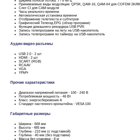
Ширина полосы потока: 7 / 8 МГц.
Принимаемые виды модуляции: QPSK, QAM-16, QAM-64 для COFDM 2K/8
Слот CI для CAM-модуля
Часы реального времени
Автоматическая установка времени
Отображение телетекста и субтитров
Графический Телегид EPG (обзор программ)
Функции домашнего рекордера USB PVR:
Запись телепрограмм на лету на USB-накопитель
Запись телепрограмм по таймеру на USB-накопитель
Аудио-видео разъемы
USB 2.0 - 2 шт
HDMI - 2 шт
SCART (RGB)
RCA AV
VGA
YPbPr
Прочие характеристики
Диапазон напряжений питания - 100 - 240 В
Потребляемая мощность - 46 Вт
Класс энергосбережения А
Стандарт настенного кронштейна - VESA 100
Габаритные размеры
Ширина - 668 мм
Высота - 485 мм
Глубина - 210 мм (с подставкой)
Глубина - 40 мм (без подставки)
Масса без упаковки - 8 кг