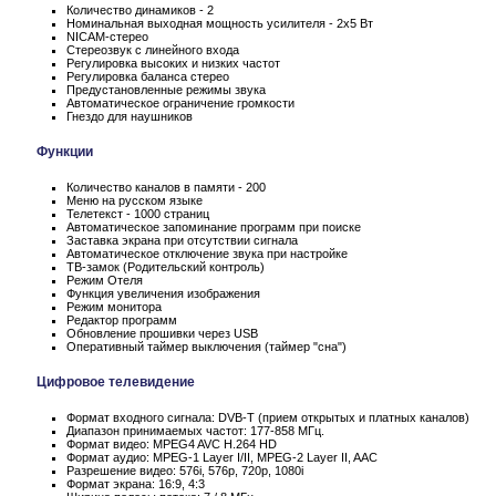
Количество динамиков - 2
Номинальная выходная мощность усилителя - 2x5 Вт
NICAM-стерео
Стереозвук с линейного входа
Регулировка высоких и низких частот
Регулировка баланса стерео
Предустановленные режимы звука
Автоматическое ограничение громкости
Гнездо для наушников
Функции
Количество каналов в памяти - 200
Меню на русском языке
Телетекст - 1000 страниц
Автоматическое запоминание программ при поиске
Заставка экрана при отсутствии сигнала
Автоматическое отключение звука при настройке
ТВ-замок (Родительский контроль)
Режим Отеля
Функция увеличения изображения
Режим монитора
Редактор программ
Обновление прошивки через USB
Оперативный таймер выключения (таймер "сна")
Цифровое телевидение
Формат входного сигнала: DVB-T (прием открытых и платных каналов)
Диапазон принимаемых частот: 177-858 МГц.
Формат видео: MPEG4 AVC H.264 HD
Формат аудио: MPEG-1 Layer I/II, MPEG-2 Layer II, AAC
Разрешение видео: 576i, 576p, 720p, 1080i
Формат экрана: 16:9, 4:3