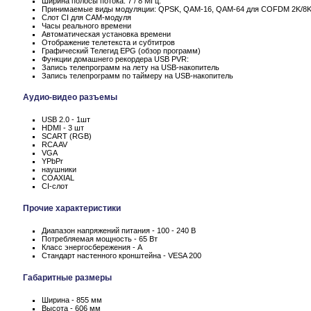
Ширина полосы потока: 7 / 8 МГц.
Принимаемые виды модуляции: QPSK, QAM-16, QAM-64 для COFDM 2K/8
Слот CI для CAM-модуля
Часы реального времени
Автоматическая установка времени
Отображение телетекста и субтитров
Графический Телегид EPG (обзор программ)
Функции домашнего рекордера USB PVR:
Запись телепрограмм на лету на USB-накопитель
Запись телепрограмм по таймеру на USB-накопитель
Аудио-видео разъемы
USB 2.0 - 1шт
HDMI - 3 шт
SCART (RGB)
RCA AV
VGA
YPbPr
наушники
COAXIAL
CI-слот
Прочие характеристики
Диапазон напряжений питания - 100 - 240 В
Потребляемая мощность - 65 Вт
Класс энергосбережения - А
Стандарт настенного кронштейна - VESA 200
Габаритные размеры
Ширина - 855 мм
Высота - 606 мм