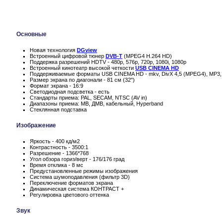
Основные
Новая технология
DGview
Встроенный цифровой тюнер
DVB-T
(MPEG4 H.264 HD)
Поддержка разрешений HDTV - 480p, 576p, 720p, 1080i, 1080p
Встроенный кинотеатр высокой четкости
USB CINEMA HD
Поддерживаемые форматы USB CINEMA HD - mkv, DivX 4,5 (MPEG4), MP3
Размер экрана по диагонали - 81 см (32")
Формат экрана - 16:9
Светодиодная подсветка - есть
Стандарты приема: PAL, SECAM, NTSC (AV in)
Диапазоны приема: МВ, ДМВ, кабельный, Hyperband
Стеклянная подставка
Изображение
Яркость - 400 кд/м2
Контрастность - 3500:1
Разрешение - 1366*768
Угол обзора гориз/верт - 176/176 град
Время отклика - 8 мс
Предустановленные режимы изображения
Система шумоподавления (фильтр 3D)
Переключение форматов экрана
Динамическая система КОНТРАСТ +
Регулировка цветового оттенка
Звук