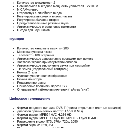
Количество динамиков - 2
Номинальная выходная мощность усилителя - 2x10 Вт
NICAM-стерео
Стереозвук с линейного входа
Регулировка высоких и низких частот
Регулировка баланса стерео
Предустановленные режимы звука
Автоматическое ограничение громкости
Гнездо для наушников
Функции
Количество каналов в памяти - 200
Меню на русском языке
Телетекст - 1000 страниц
Автоматическое запоминание программ при поиске
Заставка экрана при отсутствии сигнала
Автоматическое отключение звука при настройке
ТВ-замок (Родительский контроль)
Режим Отеля
Функция увеличения изображения
Режим монитора
Редактор программ
Обновление прошивки через USB
Оперативный таймер выключения (таймер "сна")
Цифровое телевидение
Формат входного сигнала: DVB-T (прием открытых и платных каналов)
Диапазон принимаемых частот: 177-858 МГц.
Формат видео: MPEG4 AVC H.264 HD
Формат аудио: MPEG-1 Layer I/II, MPEG-2 Layer II, AAC
Разрешение видео: 576i, 576p, 720p, 1080i
Формат экрана: 16:9, 4:3