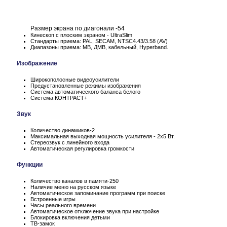
Размер экрана по диагонали -54
Кинескоп с плоским экраном - UltraSlim
Стандарты приема: PAL, SECAM, NTSC4.43/3.58 (AV)
Диапазоны приема: МВ, ДМВ, кабельный, Hyperband.
Изображение
Широкополосные видеоусилители
Предустановленные режимы изображения
Система автоматического баланса белого
Система КОНТРАСТ+
Звук
Количество динамиков-2
Максимальная выходная мощность усилителя - 2х5 Вт.
Стереозвук с линейного входа
Автоматическая регулировка громкости
Функции
Количество каналов в памяти-250
Наличие меню на русском языке
Автоматическое запоминание программ при поиске
Встроенные игры
Часы реального времени
Автоматическое отключение звука при настройке
Блокировка включения детьми
ТВ-замок