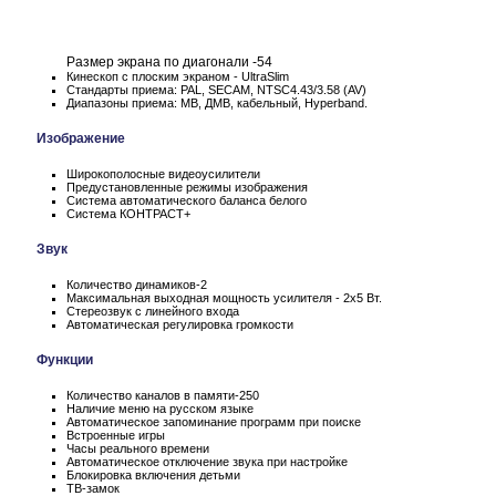
Размер экрана по диагонали -54
Кинескоп с плоским экраном - UltraSlim
Стандарты приема: PAL, SECAM, NTSC4.43/3.58 (AV)
Диапазоны приема: МВ, ДМВ, кабельный, Hyperband.
Изображение
Широкополосные видеоусилители
Предустановленные режимы изображения
Система автоматического баланса белого
Система КОНТРАСТ+
Звук
Количество динамиков-2
Максимальная выходная мощность усилителя - 2х5 Вт.
Стереозвук с линейного входа
Автоматическая регулировка громкости
Функции
Количество каналов в памяти-250
Наличие меню на русском языке
Автоматическое запоминание программ при поиске
Встроенные игры
Часы реального времени
Автоматическое отключение звука при настройке
Блокировка включения детьми
ТВ-замок