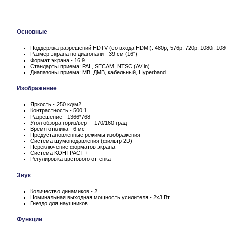
Основные
Поддержка разрешений HDTV (со входа HDMI): 480p, 576p, 720p, 1080i, 10
Размер экрана по диагонали - 39 см (16")
Формат экрана - 16:9
Стандарты приема: PAL, SECAM, NTSC (AV in)
Диапазоны приема: МВ, ДМВ, кабельный, Hyperband
Изображение
Яркость - 250 кд/м2
Контрастность - 500:1
Разрешение - 1366*768
Угол обзора гориз/верт - 170/160 град
Время отклика - 6 мс
Предустановленные режимы изображения
Система шумоподавления (фильтр 2D)
Переключение форматов экрана
Система КОНТРАСТ +
Регулировка цветового оттенка
Звук
Количество динамиков - 2
Номинальная выходная мощность усилителя - 2x3 Вт
Гнездо для наушников
Функции