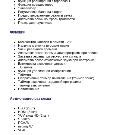
Функция расширения стереобазы
Функция псевдостерео
Эквалайзер
Регулировка баланса стерео
Предустановленные режимы звука
Автоматический контроль громкости
Гнездо для наушников
Функции
Количество каналов в памяти - 256
Наличие меню на русском языке
Часы реального времени
Автоматическое запоминание программ при поиске
Заставка экрана при отсутствии сигнала
Автоматическое отключение звука при настройке
Блокировка включения детьми
ТВ-замок
Функция увеличения изображения
Таймеры
Оперативный таймер выключения (таймер "сна")
Таймер включения заданной программы
Таймер выключения
Напоминания
Аудио-видео разъемы
USB (2 шт)
HDMI (3 шт)
YUV вход HD (2 шт)
S-Video
RCA AV
выход AV
VGA