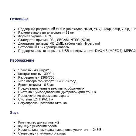
Основные
Поддержка разрешений HDTV (со входов HDMI, YUV): 480p, 576p, 720p, 108
Размер экрана по диагонали - 81 см
Формат экрана - 16:9
Стандарты приема: PAL, SECAM, NTSC (AV in)
Диапазоны приема: МВ, ДМВ, кабельный, Hyperband
Встроенный USB проигрыватель
Поддерживаемые форматы USB проигрывателя: DivX 4,5 (MPEG4), MPEG2
Изображение
Яркость - 400 кд/м2
Контрастность - 3000:1
Разрешение - 1366*768
Угол обзора гориз/верт - 178/178 град
Время отклика - 6.5 мс
Предустановленные режимы изображения
Система шумоподавления (цифровой фильтр 3D)
Переключение форматов экрана
Система КОНТРАСТ +
Регулировка цветового оттенка
Звук
Количество динамиков – 2
Функция усиления басов
Номинальная выходная мощность усилителя – 2x8 Вт
Стереозвук с линейного входа